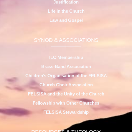
Justification
Life in the Church
Law and Gospel
SYNOD & ASSOCIATIONS
ILC Membership
Brass-Band Association
Children’s Organisation of the FELSISA
Church Choir Association
FELSISA and the Unity of the Church
Fellowship with Other Churches
FELSISA Stewardship