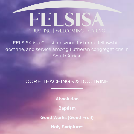
FELSISA is a Christian synod fostering fellowship,
doctrine, and service among Lutheran congregations in
South Africa.
CORE TEACHINGS & DOCTRINE
Absolution
Baptism
Good Works (Good Fruit)
Holy Scriptures