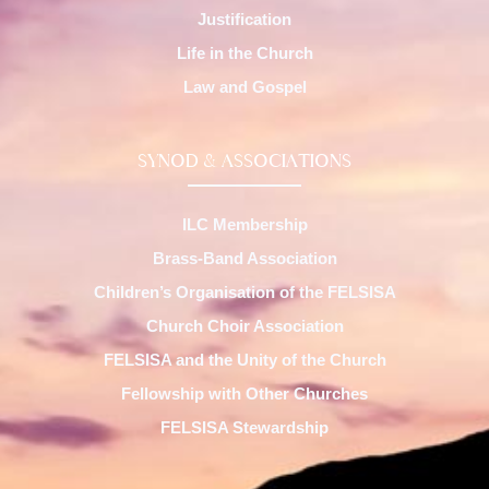
Justification
Life in the Church
Law and Gospel
SYNOD & ASSOCIATIONS
ILC Membership
Brass-Band Association
Children’s Organisation of the FELSISA
Church Choir Association
FELSISA and the Unity of the Church
Fellowship with Other Churches
FELSISA Stewardship