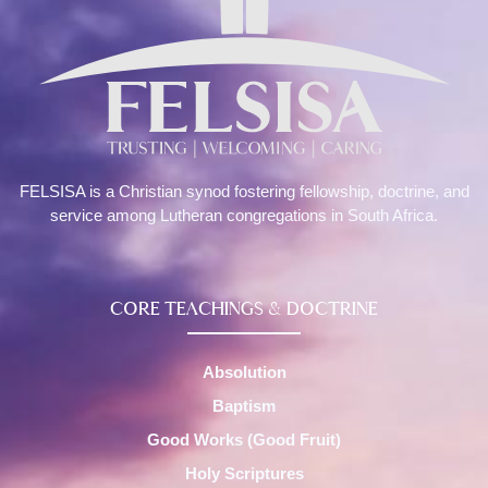
FELSISA is a Christian synod fostering fellowship, doctrine, and
service among Lutheran congregations in South Africa.
CORE TEACHINGS & DOCTRINE
Absolution
Baptism
Good Works (Good Fruit)
Holy Scriptures