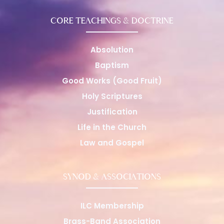
CORE TEACHINGS & DOCTRINE
Absolution
Baptism
Good Works (Good Fruit)
Holy Scriptures
Justification
Life in the Church
Law and Gospel
SYNOD & ASSOCIATIONS
ILC Membership
Brass-Band Association