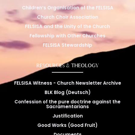
Children’s Organisation of the FELSISA
Church Choir Association
FELSISA and the Unity of the Church
Fellowship with Other Churches
FELSISA Stewardship
RESOURCES & THEOLOGY
FELSISA Witness - Church Newsletter Archive
BLK Blog (Deutsch)
Confession of the pure doctrine against the
Sacramentarians
Justification
Good Works (Good Fruit)
Documents