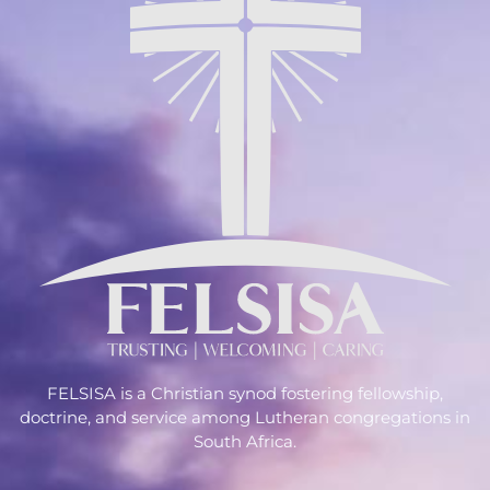
FELSISA is a Christian synod fostering fellowship,
doctrine, and service among Lutheran congregations in
South Africa.