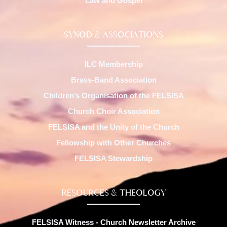
Law and Gospel
SYNOD & ASSOCIATIONS
ILC Membership
Brass-Band Association
Children’s Organisation of the FELSISA
Church Choir Association
FELSISA and the Unity of the Church
Fellowship with Other Churches
FELSISA Stewardship
RESOURCES & THEOLOGY
FELSISA Witness - Church Newsletter Archive