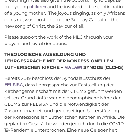
preaching I was also given the opportunity to baptise
four young
and be involved in the confirmation
children
of a young mother. The joyous singing, as only Africans
can sing, was most apt for the Sunday Cantata – the
new song of Christ, the Saviour of all.
Please support the work of the MLC through your
prayers and joyful donations.
THEOLOGISCHE AUSBILDUNG UND
LEHRGESPRÄCHE MIT DER KONFESSIONELLEN
LUTHERISCHEN KIRCHE –
SYNODE (CLCMS)
MALAWI
Bereits 2019 beschloss der Synodalausschuss der
, dass Lehrgespräche zur Feststellung der
FELSISA
Kirchengemeinschaft mit der CLCMS geführt werden
sollten. Grund dafür war die geographische Nähe der
CLCMS zur FELSISA und die Notwendigkeit der
Zusammenarbeit und gegenseitigen Unterstützung
der Konfessionellen Lutherischen Kirchen in Afrika. Die
geplanten Gespräche wurden jedoch durch die COVID-
19-Pandemie unterbrochen. Eine neue Gelegenheit