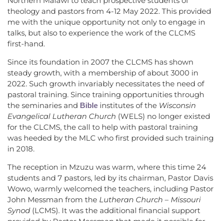
Northern Malawi to teach prospective students of
theology and pastors from 4-12 May 2022. This provided
me with the unique opportunity not only to engage in
talks, but also to experience the work of the CLCMS
first-hand.
Since its foundation in 2007 the CLCMS has shown
steady growth, with a membership of about 3000 in
2022. Such growth invariably necessitates the need of
pastoral training. Since training opportunities through
the seminaries and
institutes of the
Wisconsin
Bible
Evangelical Lutheran Church
(WELS) no longer existed
for the CLCMS, the call to help with pastoral training
was heeded by the MLC who first provided such training
in 2018.
The reception in Mzuzu was warm, where this time 24
students and 7 pastors, led by its chairman, Pastor Davis
Wowo, warmly welcomed the teachers, including Pastor
John Messman from the
Lutheran Church – Missouri
Synod
(LCMS). It was the additional financial support