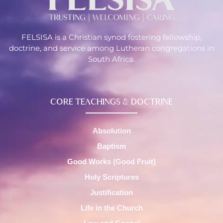
FELSISA is a Christian synod fostering fellowship,
doctrine, and service among Lutheran congregations in
South Africa.
CORE TEACHINGS & DOCTRINE
Absolution
Baptism
Good Works (Good Fruit)
Holy Scriptures
Justification
Life in the Church