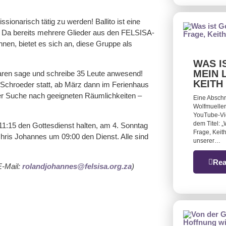
sionarisch tätig zu werden! Ballito ist eine
t. Da bereits mehrere Glieder aus den FELSISA-
nen, bietet es sich an, diese Gruppe als
WAS I
MEIN 
waren sage und schreibe 35 Leute anwesend!
KEITH
 Schroeder statt, ab März dann im Ferienhaus
der Suche nach geeigneten Räumlichkeiten –
Eine Abschr
Wolfmueller 
YouTube-Vid
dem Titel: 
1:15 den Gottesdienst halten, am 4. Sonntag
Frage, Keith
ris Johannes um 09:00 den Dienst. Alle sind
unserer…
Rea
E-Mail:
rolandjohannes@felsisa.org.za
)