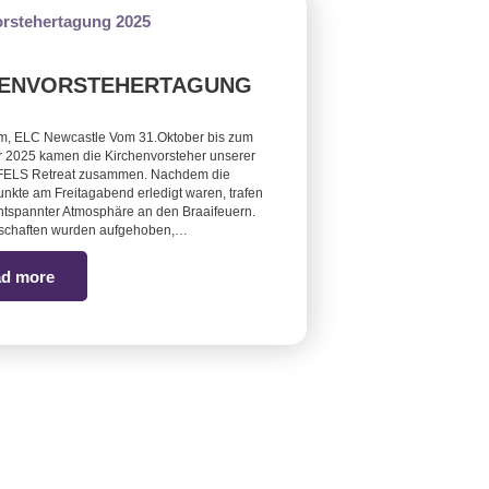
HENVORSTEHERTAGUNG
m, ELC Newcastle Vom 31.Oktober bis zum
 2025 kamen die Kirchenvorsteher unserer
FELS Retreat zusammen. Nachdem die
unkte am Freitagabend erledigt waren, trafen
entspannter Atmosphäre an den Braaifeuern.
dschaften wurden aufgehoben,…
d more