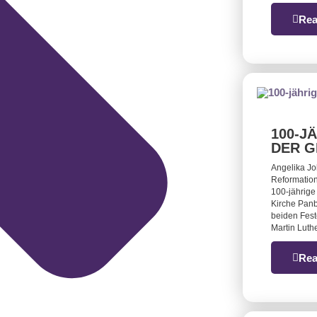
Rea
100-J
DER G
Angelika J
Reformation
100-jährige
Kirche Panb
beiden Fest
Martin Luthe
Rea