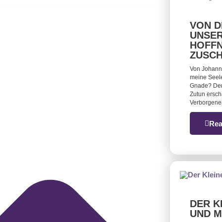
VON D
UNSER
HOFFN
ZUSC
Von Johann
meine Seele
Gnade? Denk
Zutun ersch
Verborgenen
Rea
DER K
UND M