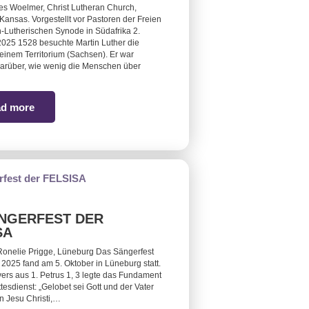
es Woelmer, Christ Lutheran Church,
Kansas. Vorgestellt vor Pastoren der Freien
-Lutherischen Synode in Südafrika 2.
025 1528 besuchte Martin Luther die
seinem Territorium (Sachsen). Er war
darüber, wie wenig die Menschen über
d more
ÄNGERFEST DER
SA
Ronelie Prigge, Lüneburg Das Sängerfest
r 2025 fand am 5. Oktober in Lüneburg statt.
vers aus 1. Petrus 1, 3 legte das Fundament
tesdienst: „Gelobet sei Gott und der Vater
n Jesu Christi,…