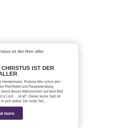
 CHRISTUS IST DER
ALLER
z Hiestermann, Pretoria Wer schon den
n Piet Retief und Paulpietersburg
t, kennt dieses Wahrzeichen auf dem Bild:
t is Lord … of all“. Dieser kurze Satz ist
 in sich selbst. Der erste Teil…
d more