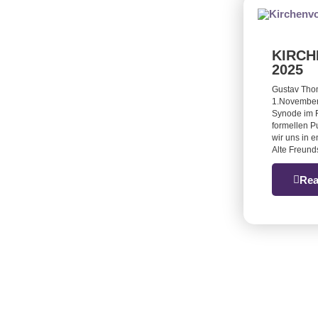
KIRC
2025
Gustav Tho
1.November
Synode im 
formellen P
wir uns in 
Alte Freun
Rea