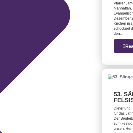
Pfarrer Jam
Manhattan, 
Evangelisch
Dezember 2
Kirchen in 
schockiert 
den…
Rea
53. S
FELSI
Dieter und 
für das Jah
Der Begleit
zum Festgot
unsers Herr