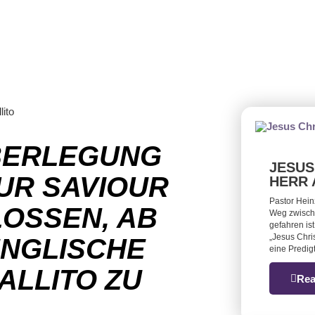
ÜBERLEGUNG
JESUS
UR SAVIOUR
HERR 
Pastor Hein
OSSEN, AB
Weg zwische
gefahren is
„Jesus Chris
NGLISCHE G
eine Predigt
LITO ZU H
Rea