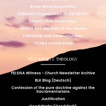
Brass-Band Association
Children’s Organisation of the FELSISA
Church Choir Association
FELSISA and the Unity of the Church
Fellowship with Other Churches
FELSISA Stewardship
RESOURCES & THEOLOGY
FELSISA Witness - Church Newsletter Archive
BLK Blog (Deutsch)
Confession of the pure doctrine against the
Sacramentarians
Justification