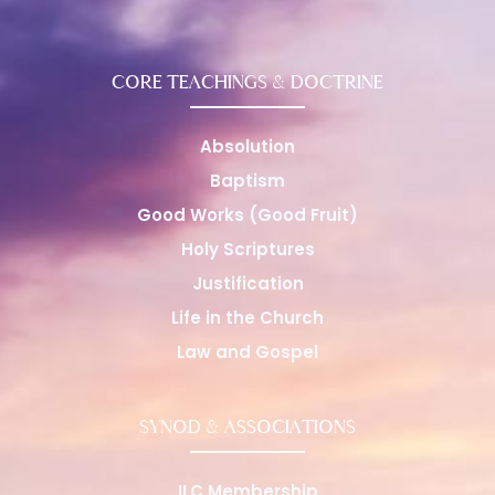
CORE TEACHINGS & DOCTRINE
Absolution
Baptism
Good Works (Good Fruit)
Holy Scriptures
Justification
Life in the Church
Law and Gospel
SYNOD & ASSOCIATIONS
ILC Membership