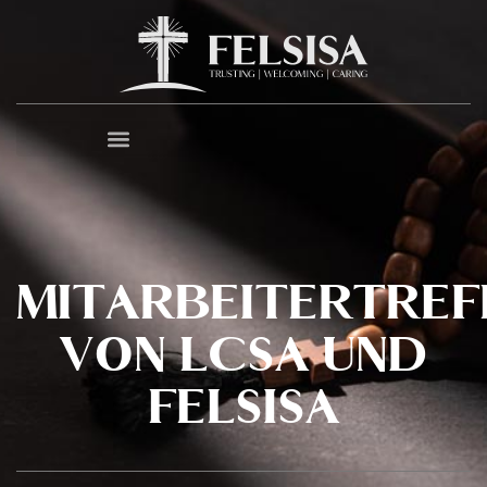
MITARBEITERTREF
VON LCSA UND
FELSISA