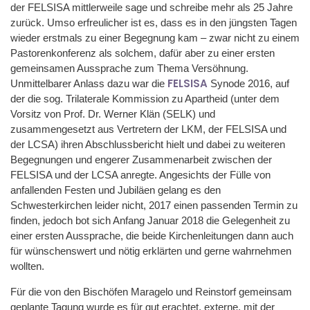
der FELSISA mittlerweile sage und schreibe mehr als 25 Jahre
zurück. Umso erfreulicher ist es, dass es in den jüngsten Tagen
wieder erstmals zu einer Begegnung kam – zwar nicht zu einem
Pastorenkonferenz als solchem, dafür aber zu einer ersten
gemeinsamen Aussprache zum Thema Versöhnung.
FELSISA
Unmittelbarer Anlass dazu war die
Synode 2016, auf
der die sog. Trilaterale Kommission zu Apartheid (unter dem
Vorsitz von Prof. Dr. Werner Klän (SELK) und
zusammengesetzt aus Vertretern der LKM, der FELSISA und
der LCSA) ihren Abschlussbericht hielt und dabei zu weiteren
Begegnungen und engerer Zusammenarbeit zwischen der
FELSISA und der LCSA anregte. Angesichts der Fülle von
anfallenden Festen und Jubiläen gelang es den
Schwesterkirchen leider nicht, 2017 einen passenden Termin zu
finden, jedoch bot sich Anfang Januar 2018 die Gelegenheit zu
einer ersten Aussprache, die beide Kirchenleitungen dann auch
für wünschenswert und nötig erklärten und gerne wahrnehmen
wollten.
Für die von den Bischöfen Maragelo und Reinstorf gemeinsam
geplante Tagung wurde es für gut erachtet, externe, mit der