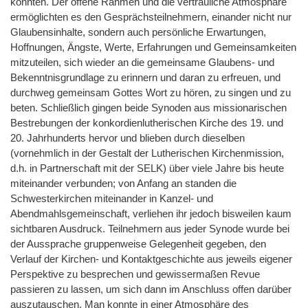
konnten. Der offene Rahmen und die vertrauliche Atmosphäre
ermöglichten es den Gesprächsteilnehmern, einander nicht nur
Glaubensinhalte, sondern auch persönliche Erwartungen,
Hoffnungen, Ängste, Werte, Erfahrungen und Gemeinsamkeiten
mitzuteilen, sich wieder an die gemeinsame Glaubens- und
Bekenntnisgrundlage zu erinnern und daran zu erfreuen, und
durchweg gemeinsam Gottes Wort zu hören, zu singen und zu
beten. Schließlich gingen beide Synoden aus missionarischen
Bestrebungen der konkordienlutherischen Kirche des 19. und
20. Jahrhunderts hervor und blieben durch dieselben
(vornehmlich in der Gestalt der Lutherischen Kirchenmission,
d.h. in Partnerschaft mit der SELK) über viele Jahre bis heute
miteinander verbunden; von Anfang an standen die
Schwesterkirchen miteinander in Kanzel- und
Abendmahlsgemeinschaft, verliehen ihr jedoch bisweilen kaum
sichtbaren Ausdruck. Teilnehmern aus jeder Synode wurde bei
der Aussprache gruppenweise Gelegenheit gegeben, den
Verlauf der Kirchen- und Kontaktgeschichte aus jeweils eigener
Perspektive zu besprechen und gewissermaßen Revue
passieren zu lassen, um sich dann im Anschluss offen darüber
auszutauschen. Man konnte in einer Atmosphäre des