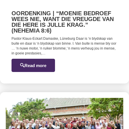
OORDENKING | “MOENIE BEDROEF
WEES NIE, WANT DIE VREUGDE VAN
DIE HERE IS JULLE KRAG.”
(NEHEMIA 8:6)
Pastor Klaus-Eckart Damaske, Lüneburg Daar is ‘n blydskap van
buite en daar is ‘n blydskap van binne. I. Van buite is mense bly oor
… ‘n nuwe motor, ‘n ruiker blomme; ‘n mens verheug jou in mense,
in goeie prestasies,…
Read more