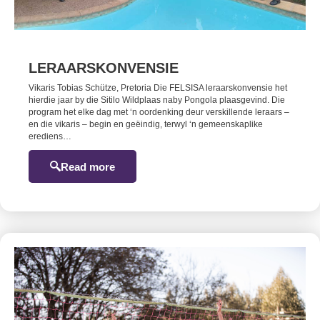
LERAARSKONVENSIE
Vikaris Tobias Schütze, Pretoria Die FELSISA leraarskonvensie het
hierdie jaar by die Sitilo Wildplaas naby Pongola plaasgevind. Die
program het elke dag met ‘n oordenking deur verskillende leraars –
en die vikaris – begin en geëindig, terwyl ‘n gemeenskaplike
erediens…
Read more