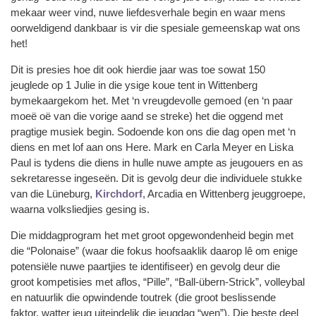
mekaar weer vind, nuwe liefdesverhale begin en waar mens
oorweldigend dankbaar is vir die spesiale gemeenskap wat ons
het!
Dit is presies hoe dit ook hierdie jaar was toe sowat 150
jeuglede op 1 Julie in die ysige koue tent in Wittenberg
bymekaargekom het. Met ‘n vreugdevolle gemoed (en ‘n paar
moeë oë van die vorige aand se streke) het die oggend met
pragtige musiek begin. Sodoende kon ons die dag open met ‘n
diens en met lof aan ons Here. Mark en Carla Meyer en Liska
Paul is tydens die diens in hulle nuwe ampte as jeugouers en as
sekretaresse ingeseën. Dit is gevolg deur die individuele stukke
van die Lüneburg,
Kirchdorf
, Arcadia en Wittenberg jeuggroepe,
waarna volksliedjies gesing is.
Die middagprogram het met groot opgewondenheid begin met
die “Polonaise” (waar die fokus hoofsaaklik daarop lê om enige
potensiële nuwe paartjies te identifiseer) en gevolg deur die
groot kompetisies met aflos, “Pille”, “Ball-übern-Strick”, volleybal
en natuurlik die opwindende toutrek (die groot beslissende
faktor, watter jeug uiteindelik die jeugdag “wen”). Die beste deel