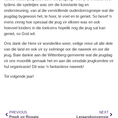
tydens die speletjies was om die konstante lag en
ondersteuning, van al die verskillende ouderdomsgroepe wat die
jeugdag bygewoon het, te hoor, te voel en te geniet. So besef ‘n
mens vinnig hoe spesiaal die jeug vir elkeen was en ook
hoeveel kinders in die toekoms hopelik nog die jeug sal kan
geniet, so God wil.
Ons dank die Here vir wonderlike weer, veilige reise uit alle dele
van die land en ook vir sy seëninge oor die naweek en oor die
jeug. Baie dankie aan die Wittenberg-gemeente wat die jeugdag
vir ons moontlik gemaak het en aan die sinodale jeugkomitee vir
hul organisasie! Dit was ‘n fantastiese naweek!
Tot volgende jaar!
PREVIOUS
NEXT
Preek vir Rogate
Leraarskonvensie