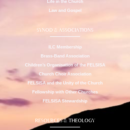
Life in the Church
Law and Gospel
SYNOD & ASSOCIATIONS
ILC Membership
Brass-Band Association
Children’s Organisation of the FELSISA
Church Choir Association
FELSISA and the Unity of the Church
Fellowship with Other Churches
FELSISA Stewardship
RESOURCES & THEOLOGY