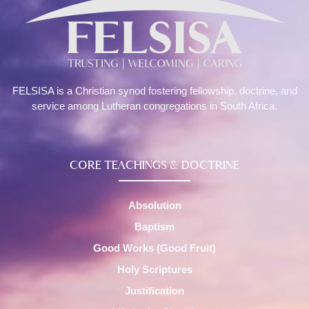
FELSISA is a Christian synod fostering fellowship, doctrine, and
service among Lutheran congregations in South Africa.
CORE TEACHINGS & DOCTRINE
Absolution
Baptism
Good Works (Good Fruit)
Holy Scriptures
Justification