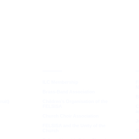
INGS &
SYNOD &
ASSOCIATIONS
ILC Membership
F
N
Brass-Band Association
B
uit)
Children’s Organisation of the
FELSISA
C
a
Church Choir Association
J
FELSISA and the Unity of the
Church
G