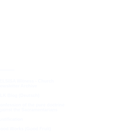
RESOURCES &
THEOLOGY
ELSISA Witness - Church
ewsletter Archive
LK Blog (Deutsch)
onfession of the pure doctrine
gainst the Sacramentarians
ustification
ood Works (Good Fruit)