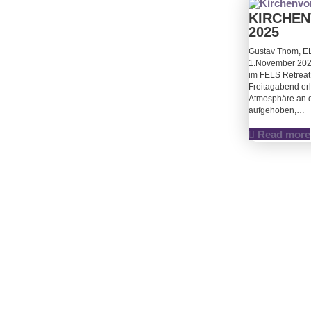
KIRCHE
2025
Gustav Thom, E
1.November 202
im FELS Retrea
Freitagabend erl
Atmosphäre an d
aufgehoben,…
Read more