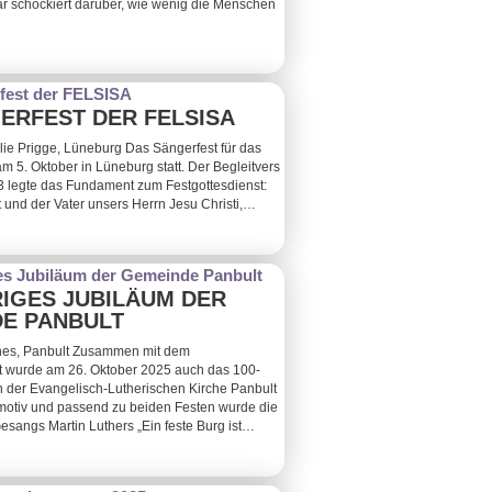
ar schockiert darüber, wie wenig die Menschen
GERFEST DER FELSISA
lie Prigge, Lüneburg Das Sängerfest für das
m 5. Oktober in Lüneburg statt. Der Begleitvers
 3 legte das Fundament zum Festgottesdienst:
t und der Vater unsers Herrn Jesu Christi,…
RIGES JUBILÄUM DER
E PANBULT
nes, Panbult Zusammen mit dem
t wurde am 26. Oktober 2025 auch das 100-
n der Evangelisch-Lutherischen Kirche Panbult
itmotiv und passend zu beiden Festen wurde die
esangs Martin Luthers „Ein feste Burg ist…