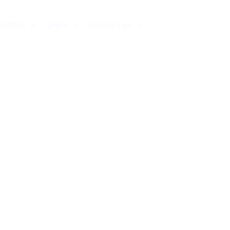
LETTER
LINKS
CONTACT US
OWN –