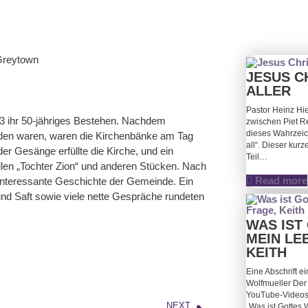
JESUS C
ALLER
Pastor Heinz Hi
3 ihr 50-jähriges Bestehen. Nachdem
zwischen Piet Re
dieses Wahrzeich
den waren, waren die Kirchenbänke am Tag
all“. Dieser kurz
der Gesänge erfüllte die Kirche, und ein
Teil…
len „Tochter Zion“ und anderen Stücken. Nach
Read more
 interessante Geschichte der Gemeinde. Ein
 und Saft sowie viele nette Gespräche rundeten
WAS IST
MEIN LE
KEITH
Eine Abschrift 
Wolfmueller Der f
YouTube-Videos 
NEXT
„Was ist Gottes 