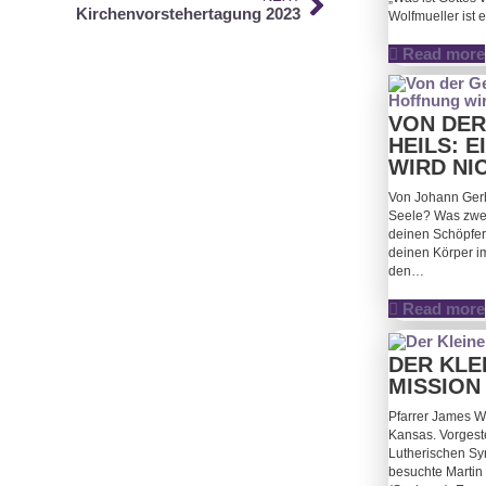
Kirchenvorstehertagung 2023
Wolfmueller ist 
Read more
VON DER
HEILS: 
WIRD NI
Von Johann Gerh
Seele? Was zwei
deinen Schöpfer,
deinen Körper im
den…
Read more
DER KLE
MISSION
Pfarrer James W
Kansas. Vorgeste
Lutherischen Sy
besuchte Martin 