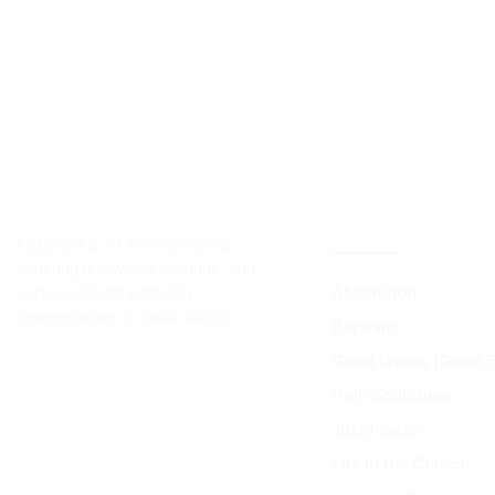
CORE TEACH
DOCTRINE
FELSISA is a Christian synod
fostering fellowship, doctrine, and
service among Lutheran
Absolution
congregations in South Africa.
Baptism
Good Works (Good Fr
Holy Scriptures
Justification
Life in the Church