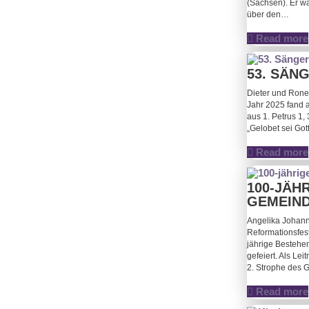
(Sachsen). Er w
über den…
Read more
53. SÄN
Dieter und Rone
Jahr 2025 fand a
aus 1. Petrus 1,
„Gelobet sei Got
Read more
100-JÄH
GEMEIND
Angelika Johan
Reformationsfes
jährige Bestehe
gefeiert. Als Le
2. Strophe des G
Read more