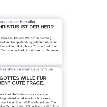
HRISTUS IST DER HERR
estermann, Pretoria Wer schon den Weg
tief und Paulpietersburg gefahren ist, kennt
en auf dem Bild: „Jesus Christ is Lord … of
e Satz ist eine Predigt in sich selbst. Der erste
 GOTTES WILLE FÜR
BEN? GUTE FRAGE,
eines YouTube-Videos von Pastor Bryan
olgende Artikel ist eine Abschrift eines
von Pastor Bryan Wolfmueller mit dem Titel:
Wille für mein Leben? Gute Frage, Keith“. Bryan