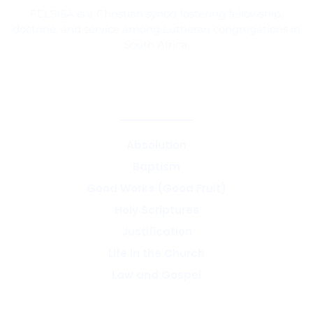
FELSISA is a Christian synod fostering fellowship,
doctrine, and service among Lutheran congregations in
South Africa.
CORE TEACHINGS & DOCTRINE
Absolution
Baptism
Good Works (Good Fruit)
Holy Scriptures
Justification
Life in the Church
Law and Gospel