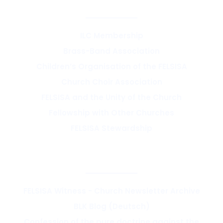
SYNOD & ASSOCIATIONS
ILC Membership
Brass-Band Association
Children’s Organisation of the FELSISA
Church Choir Association
FELSISA and the Unity of the Church
Fellowship with Other Churches
FELSISA Stewardship
RESOURCES & THEOLOGY
FELSISA Witness - Church Newsletter Archive
BLK Blog (Deutsch)
Confession of the pure doctrine against the