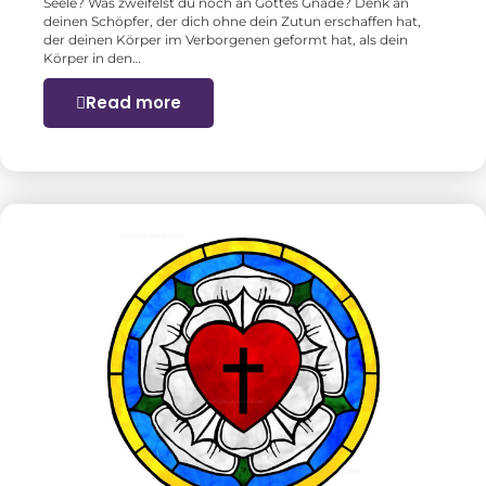
Seele? Was zweifelst du noch an Gottes Gnade? Denk an
deinen Schöpfer, der dich ohne dein Zutun erschaffen hat,
der deinen Körper im Verborgenen geformt hat, als dein
Körper in den…
Read more