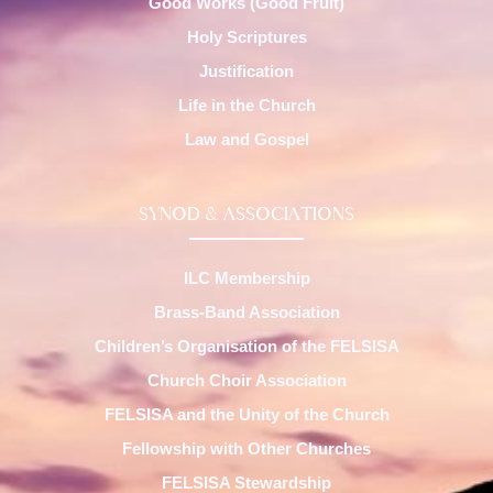
Good Works (Good Fruit)
Holy Scriptures
Justification
Life in the Church
Law and Gospel
SYNOD & ASSOCIATIONS
ILC Membership
Brass-Band Association
Children’s Organisation of the FELSISA
Church Choir Association
FELSISA and the Unity of the Church
Fellowship with Other Churches
FELSISA Stewardship