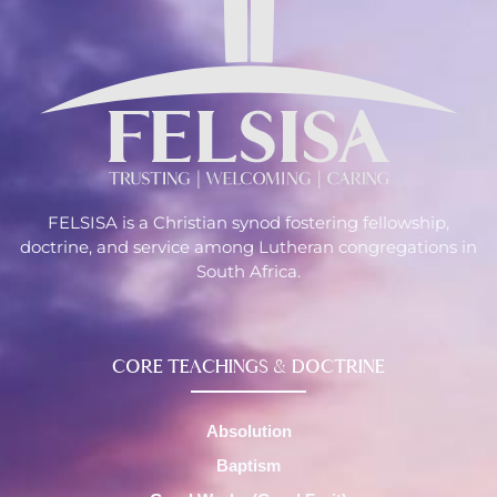
FELSISA is a Christian synod fostering fellowship,
doctrine, and service among Lutheran congregations in
South Africa.
CORE TEACHINGS & DOCTRINE
Absolution
Baptism