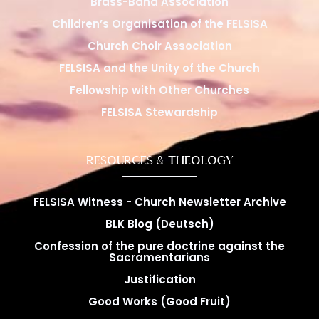
Brass-Band Association
Children’s Organisation of the FELSISA
Church Choir Association
FELSISA and the Unity of the Church
Fellowship with Other Churches
FELSISA Stewardship
RESOURCES & THEOLOGY
FELSISA Witness - Church Newsletter Archive
BLK Blog (Deutsch)
Confession of the pure doctrine against the
Sacramentarians
Justification
Good Works (Good Fruit)