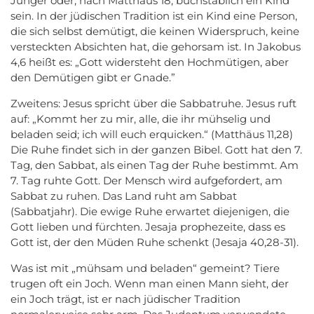
Jünger oder, nach Matthäus 18, buchstäblich ein Kind
sein. In der jüdischen Tradition ist ein Kind eine Person,
die sich selbst demütigt, die keinen Widerspruch, keine
versteckten Absichten hat, die gehorsam ist. In Jakobus
4,6 heißt es: „Gott widersteht den Hochmütigen, aber
den Demütigen gibt er Gnade.”
Zweitens: Jesus spricht über die Sabbatruhe. Jesus ruft
auf: „Kommt her zu mir, alle, die ihr mühselig und
beladen seid; ich will euch erquicken.“ (Matthäus 11,28)
Die Ruhe findet sich in der ganzen Bibel. Gott hat den 7.
Tag, den Sabbat, als einen Tag der Ruhe bestimmt. Am
7. Tag ruhte Gott. Der Mensch wird aufgefordert, am
Sabbat zu ruhen. Das Land ruht am Sabbat
(Sabbatjahr). Die ewige Ruhe erwartet diejenigen, die
Gott lieben und fürchten. Jesaja prophezeite, dass es
Gott ist, der den Müden Ruhe schenkt (Jesaja 40,28-31).
Was ist mit „mühsam und beladen“ gemeint? Tiere
trugen oft ein Joch. Wenn man einen Mann sieht, der
ein Joch trägt, ist er nach jüdischer Tradition