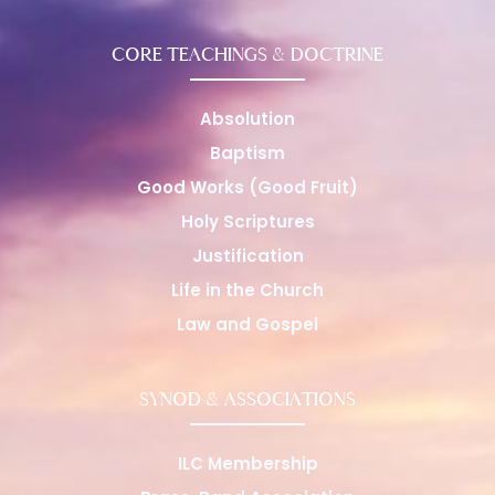
CORE TEACHINGS & DOCTRINE
Absolution
Baptism
Good Works (Good Fruit)
Holy Scriptures
Justification
Life in the Church
Law and Gospel
SYNOD & ASSOCIATIONS
ILC Membership