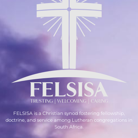
FELSISA is a Christian synod fostering fellowship,
doctrine, and service among Lutheran congregations in
South Africa.