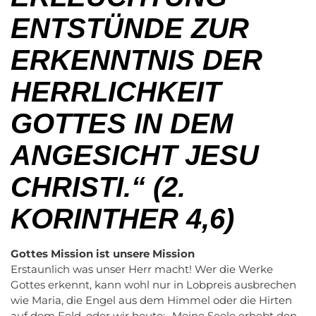
ENTSTÜNDE ZUR
ERKENNTNIS DER
HERRLICHKEIT
GOTTES IN DEM
ANGESICHT JESU
CHRISTI.“
(2.
KORINTHER 4,6)
Gottes Mission ist unsere Mission
Erstaunlich was unser Herr macht! Wer die Werke
Gottes erkennt, kann wohl nur in Lobpreis ausbrechen
wie Maria, die Engel aus dem Himmel oder die Hirten
auf dem Feld, oder wir heute: „Meine Seele erhebt den