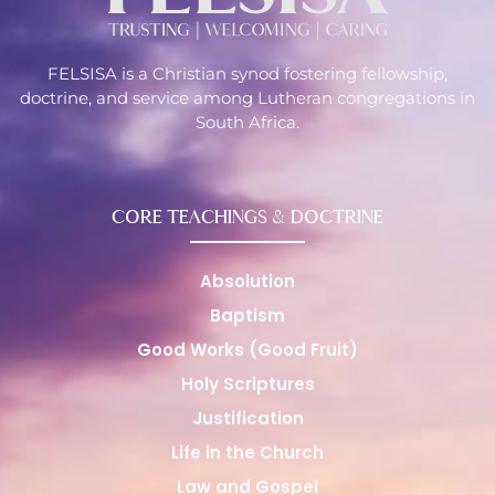
FELSISA is a Christian synod fostering fellowship,
doctrine, and service among Lutheran congregations in
South Africa.
CORE TEACHINGS & DOCTRINE
Absolution
Baptism
Good Works (Good Fruit)
Holy Scriptures
Justification
Life in the Church
Law and Gospel