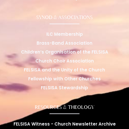
SYNOD & ASSOCIATIONS
ILC Membership
Brass-Band Association
Children’s Organisation of the FELSISA
Church Choir Association
FELSISA and the Unity of the Church
Fellowship with Other Churches
FELSISA Stewardship
RESOURCES & THEOLOGY
FELSISA Witness - Church Newsletter Archive