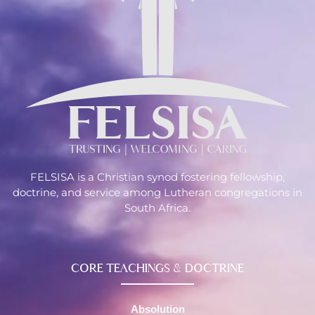
FELSISA is a Christian synod fostering fellowship,
doctrine, and service among Lutheran congregations in
South Africa.
CORE TEACHINGS & DOCTRINE
Absolution