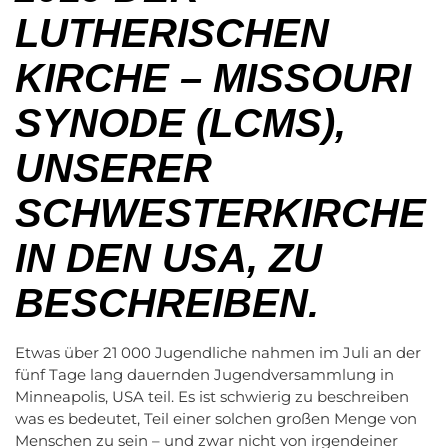
LUTHERISCHEN
KIRCHE – MISSOURI
SYNODE (LCMS),
UNSERER
SCHWESTERKIRCHE
IN DEN USA, ZU
BESCHREIBEN.
Etwas über 21 000 Jugendliche nahmen im Juli an der
fünf Tage lang dauernden Jugendversammlung in
Minneapolis, USA teil. Es ist schwierig zu beschreiben
was es bedeutet, Teil einer solchen großen Menge von
Menschen zu sein – und zwar nicht von irgendeiner