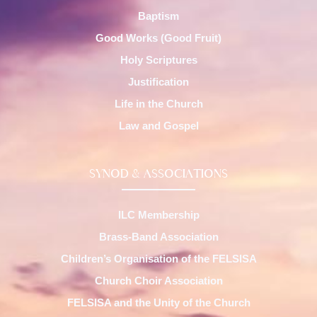
Baptism
Good Works (Good Fruit)
Holy Scriptures
Justification
Life in the Church
Law and Gospel
SYNOD & ASSOCIATIONS
ILC Membership
Brass-Band Association
Children’s Organisation of the FELSISA
Church Choir Association
FELSISA and the Unity of the Church