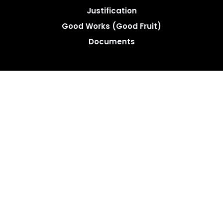
Justification
Good Works (Good Fruit)
Documents
Copyright © FELSISA 2025 . All rights reserved. | Web
Swerve Designs​
Design by