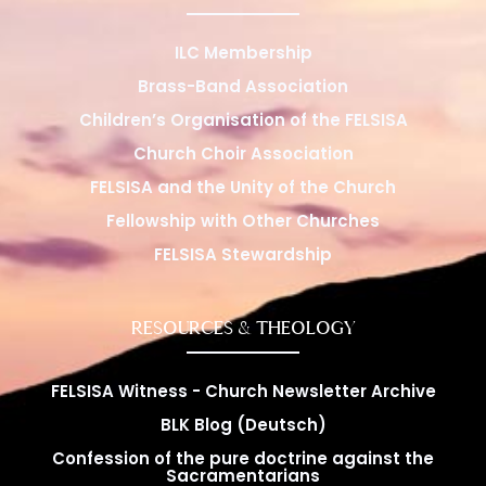
ILC Membership
Brass-Band Association
Children’s Organisation of the FELSISA
Church Choir Association
FELSISA and the Unity of the Church
Fellowship with Other Churches
FELSISA Stewardship
RESOURCES & THEOLOGY
FELSISA Witness - Church Newsletter Archive
BLK Blog (Deutsch)
Confession of the pure doctrine against the
Sacramentarians