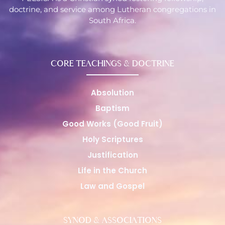
doctrine, and service among Lutheran congregations in
South Africa.
CORE TEACHINGS & DOCTRINE
Absolution
Baptism
Good Works (Good Fruit)
Holy Scriptures
Justification
Life in the Church
Law and Gospel
SYNOD & ASSOCIATIONS