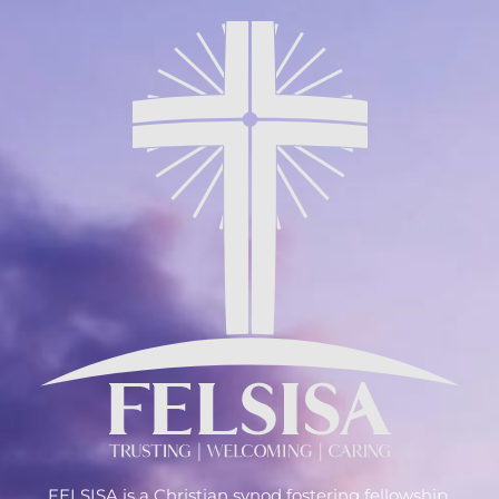
FELSISA is a Christian synod fostering fellowship,