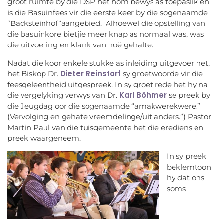
groot ruimte by die DSP het hom bewys as toepaslik en
is die Basuinfees vir die eerste keer by die sogenaamde
“Backsteinhof”aangebied. Alhoewel die opstelling van
die basuinkore bietjie meer knap as normaal was, was
die uitvoering en klank van hoë gehalte.
Nadat die koor enkele stukke as inleiding uitgevoer het,
Dieter Reinstorf
het Biskop Dr.
sy groetwoorde vir die
feesgeleentheid uitgespreek. In sy groet rede het hy na
Karl Böhmer
die vergelyking verwys van Dr.
se preek by
die Jeugdag oor die sogenaamde “amakwerekwere.”
(Vervolging en gehate vreemdelinge/uitlanders.”) Pastor
Martin Paul van die tuisgemeente het die erediens en
preek waargeneem.
In sy preek
beklemtoon
hy dat ons
soms