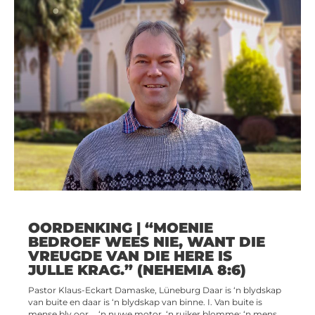
OORDENKING | “MOENIE
BEDROEF WEES NIE, WANT DIE
VREUGDE VAN DIE HERE IS
JULLE KRAG.” (NEHEMIA 8:6)
Pastor Klaus-Eckart Damaske, Lüneburg Daar is ‘n blydskap
van buite en daar is ‘n blydskap van binne. I. Van buite is
mense bly oor … ‘n nuwe motor, ‘n ruiker blomme; ‘n mens