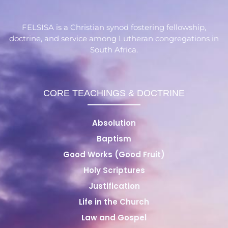
FELSISA is a Christian synod fostering fellowship,
doctrine, and service among Lutheran congregations in
South Africa.
CORE TEACHINGS & DOCTRINE
Absolution
Baptism
Good Works (Good Fruit)
Holy Scriptures
Justification
Life in the Church
Law and Gospel