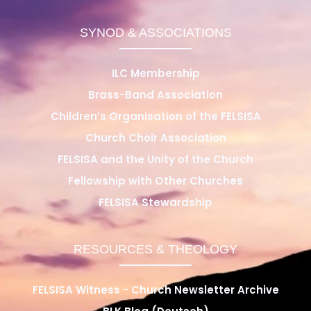
SYNOD & ASSOCIATIONS
ILC Membership
Brass-Band Association
Children’s Organisation of the FELSISA
Church Choir Association
FELSISA and the Unity of the Church
Fellowship with Other Churches
FELSISA Stewardship
RESOURCES & THEOLOGY
FELSISA Witness - Church Newsletter Archive