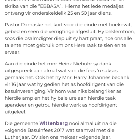
skriba van die “EBBASA”. Hierna het lede medaljes
ontvang vir onderskeidelik 25 en 50 jaar diens.
Pastor Damaske het kort voor die einde met boekevat,
gebed en seën die verrigtinge afgesluit. Hy beklemtoon,
soos die psalmdigter diep uit sy hart praat, hoe ons alle
talente moet gebruik om ons Here raak te sien en te
ervaar.
Aan die einde het mnr Heinz Niebuhr sy dank
uitgespreek aan almal wat van die fees ’n sukses
gemaak het. Ook het hy Mnr. Harry Johannes bedank
vir 16 jaar wat hy gedien het as hoofdirigent van die
basuinvereniging. Vir hom was niks belangriker as
hierdie amp en het hy baie ure aan hierdie taak
spandeer en getrou hierdie werk as hoofdirigent
uitgeleef.
Wittenberg
Die gemeente
nooi almal uit na die
volgende Basuinfees 2017 wat saamval met die
Lutherjaar. DV sien ons mekaar volgende jaar.