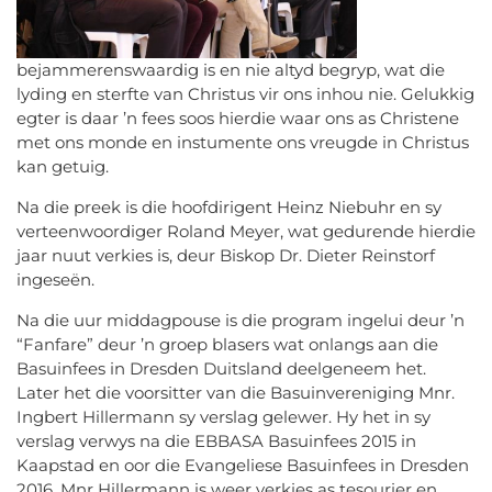
bejammerenswaardig is en nie altyd begryp, wat die
lyding en sterfte van Christus vir ons inhou nie. Gelukkig
egter is daar ’n fees soos hierdie waar ons as Christene
met ons monde en instumente ons vreugde in Christus
kan getuig.
Na die preek is die hoofdirigent Heinz Niebuhr en sy
verteenwoordiger Roland Meyer, wat gedurende hierdie
jaar nuut verkies is, deur Biskop Dr. Dieter Reinstorf
ingeseën.
Na die uur middagpouse is die program ingelui deur ’n
“Fanfare” deur ’n groep blasers wat onlangs aan die
Basuinfees in Dresden Duitsland deelgeneem het.
Later het die voorsitter van die Basuinvereniging Mnr.
Ingbert Hillermann sy verslag gelewer. Hy het in sy
verslag verwys na die EBBASA Basuinfees 2015 in
Kaapstad en oor die Evangeliese Basuinfees in Dresden
2016. Mnr Hillermann is weer verkies as tesourier en