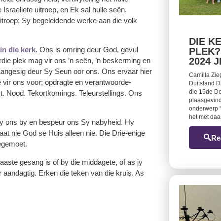
Israeliete uitroep, en Ek sal hulle seën.
itroep; Sy begeleidende werke aan die volk
DIE K
in die kerk
. Ons is omring deur God, gevul
PLEK?
2024 
die plek mag vir ons ’n seën, ’n beskerming en
angesig deur Sy Seun oor ons. Ons ervaar hier
Camilla Zie
ê vir ons voor; opdragte en verantwoorde-
Duitsland D
die 15de De
rt. Nood. Tekortkomings. Teleurstellings. Ons
plaasgevind
onderwerp “
het met da
 Hy ons by en bespeur ons Sy nabyheid. Hy
t nie God se Huis alleen nie. Die Drie-enige
Re
egemoet.
aaste gesang is of by die middagete, of as jy
 aandagtig. Erken die teken van die kruis. As