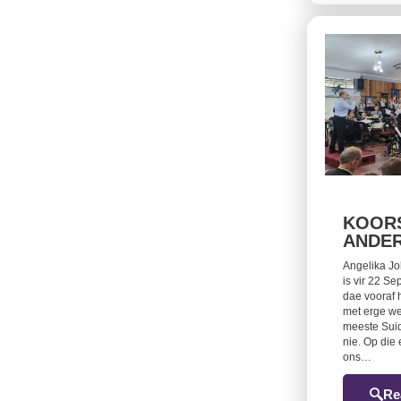
KOORS
ANDE
Angelika Jo
is vir 22 S
dae vooraf 
met erge w
meeste Suid-
nie. Op die 
ons…
Re