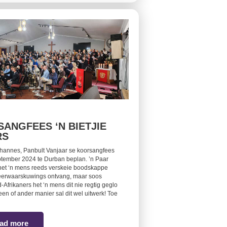
ANGFEES ‘N BIETJIE
RS
hannes, Panbult Vanjaar se koorsangfees
eptember 2024 te Durban beplan. ’n Paar
het ‘n mens reeds verskeie boodskappe
eerwaarskuwings ontvang, maar soos
Afrikaners het ‘n mens dit nie regtig geglo
een of ander manier sal dit wel uitwerk! Toe
ad more