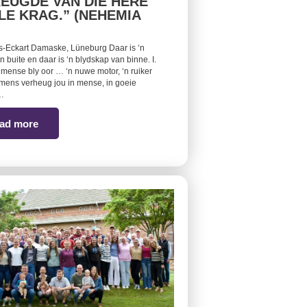
REUGDE VAN DIE HERE
LLE KRAG.” (NEHEMIA
s-Eckart Damaske, Lüneburg Daar is ‘n
 buite en daar is ‘n blydskap van binne. I.
 mense bly oor … ‘n nuwe motor, ‘n ruiker
mens verheug jou in mense, in goeie
,…
ad more