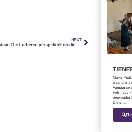
NEXT
Kerk en staat: Die Lutherse perspektief op die twee-koninkryke
TIENE
Maike Paul,
waar ons ba
Vanjaar se 
Fels naby P
eenvoudig f
Dieter…
Re