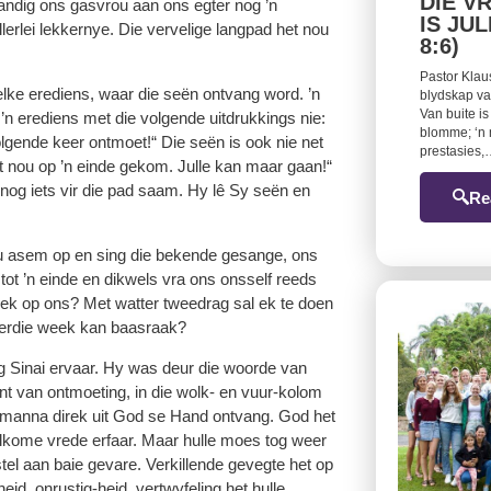
DIE V
andig ons gasvrou aan ons egter nog ’n
IS JU
lerlei lekkernye. Die vervelige langpad het nou
8:6)
Pastor Klau
 elke erediens, waar die seën ontvang word. ’n
blydskap van
Van buite is
’n erediens met die volgende uitdrukkings nie:
blomme; ‘n 
olgende keer ontmoet!“ Die seën is ook nie net
prestasies
et nou op ’n einde gekom. Julle kan maar gaan!“
nog iets vir die pad saam. Hy lê Sy seën en
Re
ou asem op en sing die bekende gesange, ons
ot ’n einde en dikwels vra ons onsself reeds
eek op ons? Met watter tweedrag sal ek te doen
hierdie week kan baasraak?
rg Sinai ervaar. Hy was deur die woorde van
ent van ontmoeting, in die wolk- en vuur-kolom
n manna direk uit God se Hand ontvang. God het
olkome vrede erfaar. Maar hulle moes tog weer
stel aan baie gevare. Verkillende gevegte het op
id, onrustig-heid, vertwyfeling het hulle