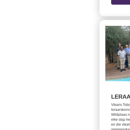
LERA
Vikaris Tob
leraarskonve
Wildplaas n
elke dag me
en die vikar
gemeenskap