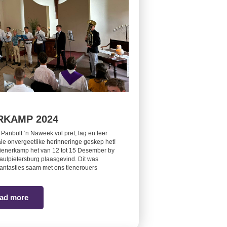
RKAMP 2024
 Panbult ‘n Naweek vol pret, lag en leer
ie onvergeetlike herinneringe geskep het!
tienerkamp het van 12 tot 15 Desember by
aulpietersburg plaasgevind. Dit was
antasties saam met ons tienerouers
ad more