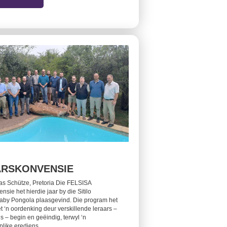
ARSKONVENSIE
ias Schütze, Pretoria Die FELSISA
nsie het hierdie jaar by die Sitilo
aby Pongola plaasgevind. Die program het
t ‘n oordenking deur verskillende leraars –
is – begin en geëindig, terwyl ‘n
like erediens…