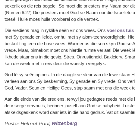
sekerlik op die reis begelei. So moet die priesters my Naam oor die 
(Numeri 6:27) Die priesters moet God se Naam oor die Israeliete u
toesê. Hulle moes hulle voorberei op die vertrek.
Die erediens mag ’n ryklike seën vir ons wees. Ons
voel ons tuis 
met Sy genade en liefde, omhul met sy alom-teenwoordigheid. Hier
beskut-ting teen die bose wees! Warmer as die son skyn God se A
vrede. Maar, binnekort moet ons hierdie ruimte verlaat! Die week l
likhede staar ons in die gesig. Stres. Onrustigheid. Bakleiery. Sma
kan die week met ’n reis deur die woestyn vergelyk.
God lê sy seën op ons. In die daaglikse sleur van die lewe staan
verleen aan ons Sy beskerming, Sy genade en Sy vrede. Ons verlaa
God, Vader, Seun en Heilige Gees, stap saam met ons die week t
Aan die einde van die erediens, terwyl jou gedagtes reeds met die l
deur sorge omvou is, herinner jouself aan God se nabyheid. Luister
afskeidsgeskenk word daar iets in die hand gedruk. Vat dit saam!■
Wittenberg
Pastor Helmut Paul,