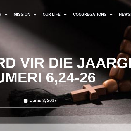
H
MISSION
OUR LIFE
CONGREGATIONS
NEWS
 VIR DIE JAARG
UMERI 6,24-26
Junie 8, 2017