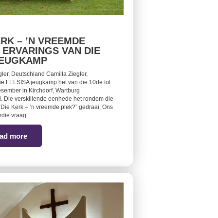
ERK – ’N VREEMDE
 ERVARINGS VAN DIE
JEUGKAMP
gler, Deutschland Camilla Ziegler,
ie FELSISA jeugkamp het van die 10de tot
sember in Kirchdorf, Wartburg
. Die verskillende eenhede het rondom die
Die Kerk – ‘n vreemde plek?” gedraai. Ons
ardie vraag…
ad more