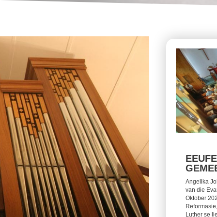
EEUFE
GEMEE
Angelika Jo
van die Eva
Oktober 202
Reformasie,
Luther se li