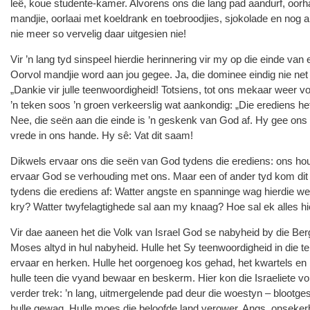
leë, koue studente-kamer. Alvorens ons die lang pad aandurf, oorh
mandjie, oorlaai met koeldrank en toebroodjies, sjokolade en nog al
nie meer so vervelig daar uitgesien nie!
Vir ’n lang tyd sinspeel hierdie herinnering vir my op die einde van
Oorvol mandjie word aan jou gegee. Ja, die dominee eindig nie net 
„Dankie vir julle teenwoordigheid! Totsiens, tot ons mekaar weer v
’n teken soos ’n groen verkeerslig wat aankondig: „Die erediens h
Nee, die seën aan die einde is ’n geskenk van God af. Hy gee ons 
vrede in ons hande. Hy sê: Vat dit saam!
Dikwels ervaar ons die seën van God tydens die erediens: ons h
ervaar God se verhouding met ons. Maar een of ander tyd kom dit t
tydens die erediens af: Watter angste en spanninge wag hierdie w
kry? Watter twyfelagtighede sal aan my knaag? Hoe sal ek alles 
Vir dae aaneen het die Volk van Israel God se nabyheid by die Be
Moses altyd in hul nabyheid. Hulle het Sy teenwoordigheid in die t
ervaar en herken. Hulle het oorgenoeg kos gehad, het kwartels e
hulle teen die vyand bewaar en beskerm. Hier kon die Israeliete v
verder trek: ’n lang, uitmergelende pad deur die woestyn – blootge
hulle gewag. Hulle moes die beloofde land verower. Angs, onsekerhe