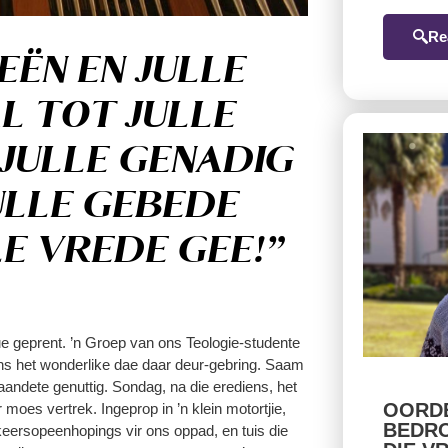
Re
EËN EN JULLE
L TOT JULLE
JULLE GENADIG
ULLE GEBEDE
E VREDE GEE!”
ue geprent. ’n Groep van ons Teologie-studente
 Ons het wonderlike dae daar deur-gebring. Saam
andete genuttig. Sondag, na die erediens, het
OORDE
oes vertrek. Ingeprop in ’n klein motortjie,
BEDRO
keersopeenhopings vir ons oppad, en tuis die