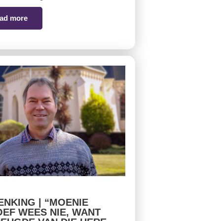
ad more
NKING | “MOENIE
EF WEES NIE, WANT