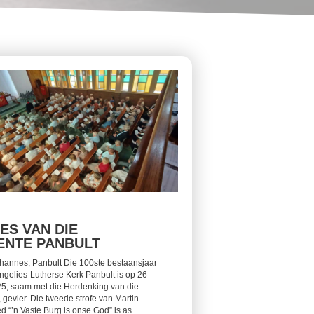
ES VAN DIE
NTE PANBULT
hannes, Panbult Die 100ste bestaansjaar
ngelies-Lutherse Kerk Panbult is op 26
5, saam met die Herdenking van die
 gevier. Die tweede strofe van Martin
ed “’n Vaste Burg is onse God” is as…