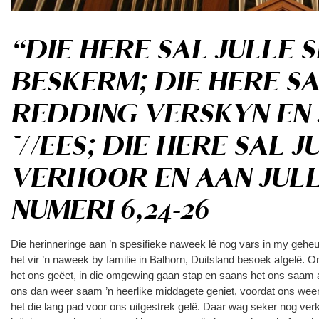
“DIE HERE SAL JULLE S
BESKERM; DIE HERE SA
REDDING VERSKYN EN 
WEES; DIE HERE SAL J
VERHOOR EN AAN JULL
NUMERI 6,24-26
Die herinneringe aan ’n spesifieke naweek lê nog vars in my gehe
het vir ’n naweek by familie in Balhorn, Duitsland besoek afgelê.
het ons geëet, in die omgewing gaan stap en saans het ons saam a
ons dan weer saam ’n heerlike middagete geniet, voordat ons weer m
het die lang pad voor ons uitgestrek gelê. Daar wag seker nog ver