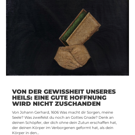
VON DER GEWISSHEIT UNSERES
HEILS: EINE GUTE HOFFNUNG
WIRD NICHT ZUSCHANDEN
Von Johann Gerhard, 1606 Was macht dir Sorgen, meine
Seele? Was zweifelst du noch an Gottes Gnade? Denk an
deinen Schöpfer, der dich ohne dein Zutun erschaffen hat,
der deinen Körper im Verborgenen geformt hat, als dein
Körper in den…