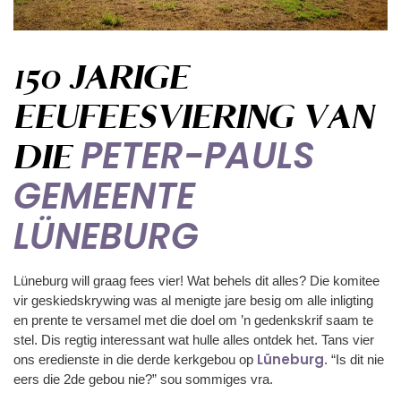
150 JARIGE
EEUFEESVIERING VAN
PETER-PAULS
DIE
GEMEENTE
LÜNEBURG
Lüneburg will graag fees vier! Wat behels dit alles? Die komitee
vir geskiedskrywing was al menigte jare besig om alle inligting
en prente te versamel met die doel om ’n gedenkskrif saam te
stel. Dis regtig interessant wat hulle alles ontdek het. Tans vier
Lüneburg
ons eredienste in die derde kerkgebou op
. “Is dit nie
eers die 2de gebou nie?” sou sommiges vra.