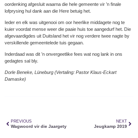
oordenking afgesluit waarna die hele gemeente vir ’n finale
lofprysing hul dank aan die Here betuig het.
Ieder en elk was uitgenooi om oor heerlike middagete nog te
kuier voordat mense weer die paaie huis toe aangedurf het. Die
afgevaardigdes uit Duitsland het vir nog verdere twee nagte by
verskillende gemeentelede tuis gegaan.
Inderdaad was dit ’n onvergeetlike fees wat nog lank in ons
gedagtes sal bly.
Dorle Beneke, Lüneburg (Vertaling: Pastor Klaus-Eckart
Damaske)
PREVIOUS
NEXT
Wagwoord vir die Jaargety
Jeugkamp 2019