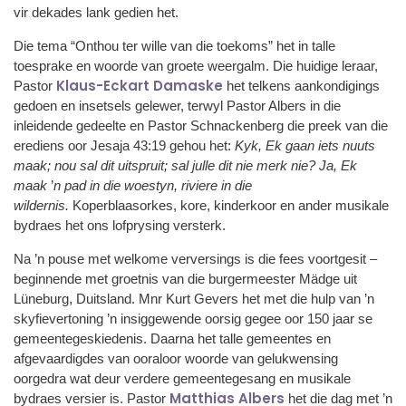
vir dekades lank gedien het.
Die tema “Onthou ter wille van die toekoms” het in talle
toesprake en woorde van groete weergalm. Die huidige leraar,
Klaus-Eckart Damaske
Pastor
het telkens aankondigings
gedoen en insetsels gelewer, terwyl Pastor Albers in die
inleidende gedeelte en Pastor Schnackenberg die preek van die
erediens oor Jesaja 43:19 gehou het:
Kyk, Ek gaan iets nuuts
maak; nou sal dit uitspruit; sal julle dit nie merk nie? Ja, Ek
maak
’
n pad in die woestyn, riviere in die
wildernis.
Koperblaasorkes, kore, kinderkoor en ander musikale
bydraes het ons lofprysing versterk.
Na ’n pouse met welkome verversings is die fees voortgesit –
beginnende met groetnis van die burgermeester Mädge uit
Lüneburg, Duitsland. Mnr Kurt Gevers het met die hulp van ’n
skyfievertoning ’n insiggewende oorsig gegee oor 150 jaar se
gemeentegeskiedenis. Daarna het talle gemeentes en
afgevaardigdes van ooraloor woorde van gelukwensing
oorgedra wat deur verdere gemeentegesang en musikale
Matthias Albers
bydraes versier is. Pastor
het die dag met ’n