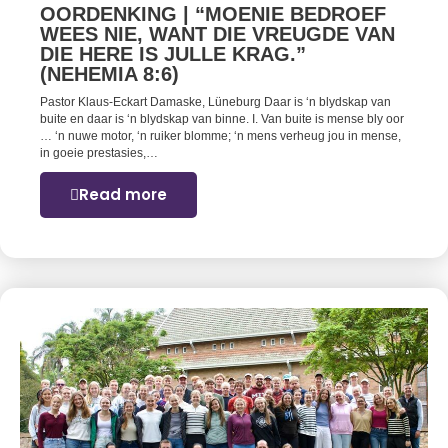
OORDENKING | “MOENIE BEDROEF
WEES NIE, WANT DIE VREUGDE VAN
DIE HERE IS JULLE KRAG.”
(NEHEMIA 8:6)
Pastor Klaus-Eckart Damaske, Lüneburg Daar is ‘n blydskap van
buite en daar is ‘n blydskap van binne. I. Van buite is mense bly oor
… ‘n nuwe motor, ‘n ruiker blomme; ‘n mens verheug jou in mense,
in goeie prestasies,…
Read more