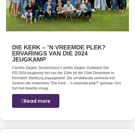
DIE KERK – ’N VREEMDE PLEK?
ERVARINGS VAN DIE 2024
JEUGKAMP
Camilla Ziegler, Deutschland Camilla Ziegler, Duitsland Die
FELSISA jeugkamp het van die 10de tot die 15de Desember in
Kirchdorf, Wartburg plaasgevind. Die verskillende eenhede het
rondom die onderwerp “Die Kerk – ‘n vreemde plek?” gedraai. Ons
het met daardie vraag…
Read more