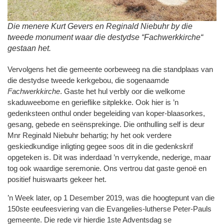
Die menere Kurt Gevers en Reginald Niebuhr by die
tweede monument waar die destydse “Fachwerkkirche“
gestaan het.
Vervolgens het die gemeente oorbeweeg na die standplaas van
die destydse tweede kerkgebou, die sogenaamde
Fachwerkkirche
. Gaste het hul verbly oor die welkome
skaduweebome en gerieflike sitplekke. Ook hier is ’n
gedenksteen onthul onder begeleiding van koper-blaasorkes,
gesang, gebede en seënsprekinge. Die onthulling self is deur
Mnr Reginald Niebuhr behartig; hy het ook verdere
geskiedkundige inligting gegee soos dit in die gedenkskrif
opgeteken is. Dit was inderdaad ’n verrykende, nederige, maar
tog ook waardige seremonie. Ons vertrou dat gaste genoë en
positief huiswaarts gekeer het.
’n Week later, op 1 Desember 2019, was die hoogtepunt van die
150ste eeufeesviering van die Evangelies-lutherse Peter-Pauls
gemeente. Die rede vir hierdie 1ste Adventsdag se