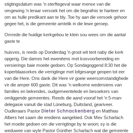
stigtingsdatum was ’n sterftegeval waar mense van die
omgewing ’n leraar versoek het om die begrafnis te hanteer en
om as hulle predikant aan te bly. Toe hy aan die versoek gehoor
gegee het, is die gemeente amtelik in die lewe geroep.
Omrede die huidige kerkgebou te klein sou wees om die aantal
gaste te
huisves, is reeds op Donderdag ’n groot wit tent naby die kerk
opgerig. Die dames het ewenëens met kosvoorbereiding en
versierings baie moeite gedoen. Op Sondagoggend 8:30 het die
koperblaasorkes die verrigtinge met lofgesange geopen tot eer
van die Here. Ons dank die Here vir goeie weersomstandighede
vir die amper 600 gaste. Dit was ’n welkome wedersiens van
families en bekendes, oudgemeentelede en besoekers van
omliggende gemeentes. Reeds die aand vooraf het ’n 5-man-
delegasie vanuit die stad Lüneburg, Duitsland, geariveer.
Dieter Schnackenberg
Oudleraars Pastor
en Matthias
Albers het saam die erediens aangebied. Ook Mev Scharlach
het moeite gedoen om die verrigtinge by te woon; sy is die
weduwee van wyle Pastor Günther Scharlach wat die gemeente