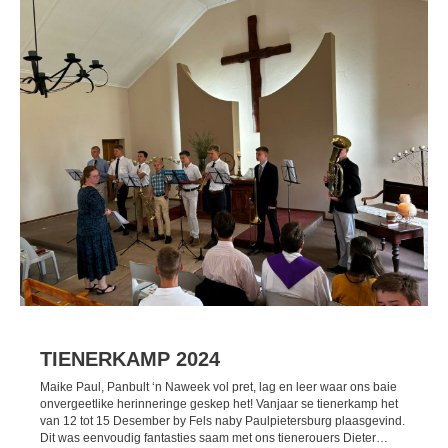
TIENERKAMP 2024
Maike Paul, Panbult ‘n Naweek vol pret, lag en leer waar ons baie
onvergeetlike herinneringe geskep het! Vanjaar se tienerkamp het
van 12 tot 15 Desember by Fels naby Paulpietersburg plaasgevind.
Dit was eenvoudig fantasties saam met ons tienerouers Dieter…