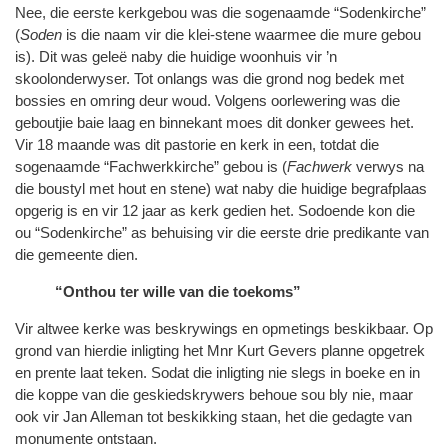
Nee, die eerste kerkgebou was die sogenaamde “Sodenkirche”
(
Soden
is die naam vir die klei-stene waarmee die mure gebou
is). Dit was geleë naby die huidige woonhuis vir ’n
skoolonderwyser. Tot onlangs was die grond nog bedek met
bossies en omring deur woud. Volgens oorlewering was die
geboutjie baie laag en binnekant moes dit donker gewees het.
Vir 18 maande was dit pastorie en kerk in een, totdat die
sogenaamde “Fachwerkkirche” gebou is (
Fachwerk
verwys na
die boustyl met hout en stene) wat naby die huidige begrafplaas
opgerig is en vir 12 jaar as kerk gedien het. Sodoende kon die
ou “Sodenkirche” as behuising vir die eerste drie predikante van
die gemeente dien.
“Onthou ter wille van die toekoms”
Vir altwee kerke was beskrywings en opmetings beskikbaar. Op
grond van hierdie inligting het Mnr Kurt Gevers planne opgetrek
en prente laat teken. Sodat die inligting nie slegs in boeke en in
die koppe van die geskiedskrywers behoue sou bly nie, maar
ook vir Jan Alleman tot beskikking staan, het die gedagte van
monumente ontstaan.