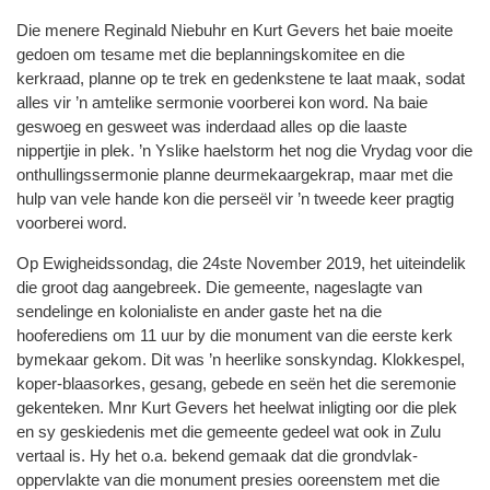
Die menere Reginald Niebuhr en Kurt Gevers het baie moeite
gedoen om tesame met die beplanningskomitee en die
kerkraad, planne op te trek en gedenkstene te laat maak, sodat
alles vir ’n amtelike sermonie voorberei kon word. Na baie
geswoeg en gesweet was inderdaad alles op die laaste
nippertjie in plek. ’n Yslike haelstorm het nog die Vrydag voor die
onthullingssermonie planne deurmekaargekrap, maar met die
hulp van vele hande kon die perseël vir ’n tweede keer pragtig
voorberei word.
Op Ewigheidssondag, die 24ste November 2019, het uiteindelik
die groot dag aangebreek. Die gemeente, nageslagte van
sendelinge en kolonialiste en ander gaste het na die
hooferediens om 11 uur by die monument van die eerste kerk
bymekaar gekom. Dit was ’n heerlike sonskyndag. Klokkespel,
koper-blaasorkes, gesang, gebede en seën het die seremonie
gekenteken. Mnr Kurt Gevers het heelwat inligting oor die plek
en sy geskiedenis met die gemeente gedeel wat ook in Zulu
vertaal is. Hy het o.a. bekend gemaak dat die grondvlak-
oppervlakte van die monument presies ooreenstem met die