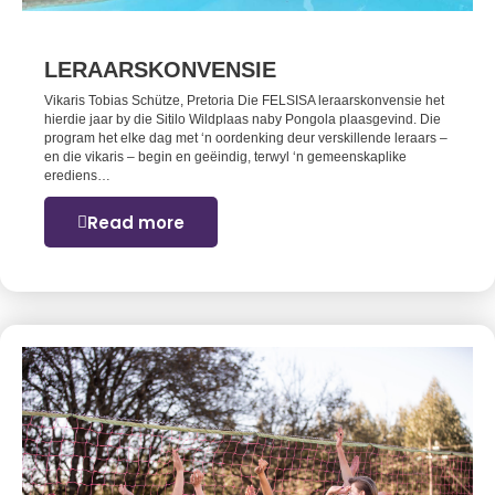
LERAARSKONVENSIE
Vikaris Tobias Schütze, Pretoria Die FELSISA leraarskonvensie het
hierdie jaar by die Sitilo Wildplaas naby Pongola plaasgevind. Die
program het elke dag met ‘n oordenking deur verskillende leraars –
en die vikaris – begin en geëindig, terwyl ‘n gemeenskaplike
erediens…
Read more