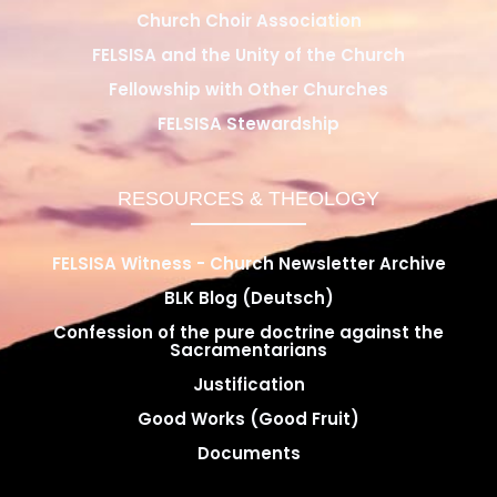
Church Choir Association
FELSISA and the Unity of the Church
Fellowship with Other Churches
FELSISA Stewardship
RESOURCES & THEOLOGY
FELSISA Witness - Church Newsletter Archive
BLK Blog (Deutsch)
Confession of the pure doctrine against the
Sacramentarians
Justification
Good Works (Good Fruit)
Documents