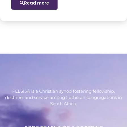
Read more
FELSISA is a Christian synod fostering fellowship,
doctrine, and service among Lutheran congregations in
South Africa.