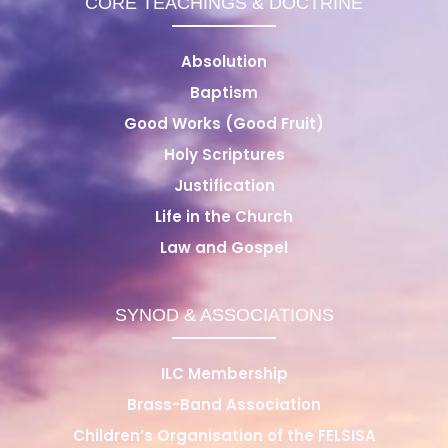
CORE TEACHINGS & DOCTRINE
Absolution
Baptism
Good Works (Good Fruit)
Holy Scriptures
Justification
Life in the Church
Law and Gospel
SYNOD & ASSOCIATIONS
ILC Membership
Brass-Band Association
Children’s Organisation of the FELSISA