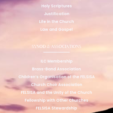
Holy Scriptures
Justification
Life in the Church
Law and Gospel
SYNOD & ASSOCIATIONS
ILC Membership
Brass-Band Association
Children’s Organisation of the FELSISA
Church Choir Association
FELSISA and the Unity of the Church
Fellowship with Other Churches
FELSISA Stewardship