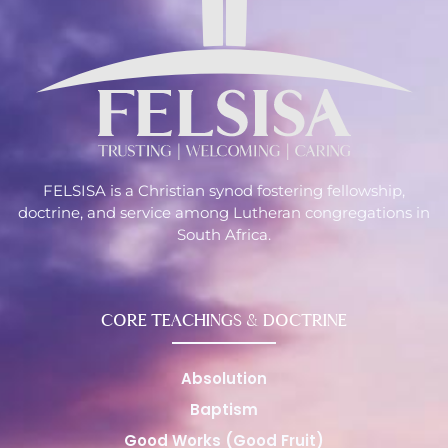
FELSISA is a Christian synod fostering fellowship,
doctrine, and service among Lutheran congregations in
South Africa.
CORE TEACHINGS & DOCTRINE
Absolution
Baptism
Good Works (Good Fruit)